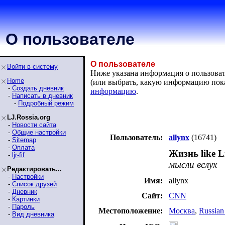
О пользователе
О пользователе
Войти в систему
Ниже указана информация о пользовател
Home
(или выбрать, какую информацию пок
-
Создать дневник
информацию
.
-
Написать в дневник
-
Подробный режим
LJ.Rossia.org
-
Новости сайта
-
Общие настройки
Пользователь:
allynx
(16741)
-
Sitemap
-
Оплата
Жизнь like Li
-
ljr-fif
мысли вслух
Редактировать...
-
Настройки
Имя:
allynx
-
Список друзей
-
Дневник
Сайт:
CNN
-
Картинки
-
Пароль
Местоположение:
Москва
,
Russian
-
Вид дневника