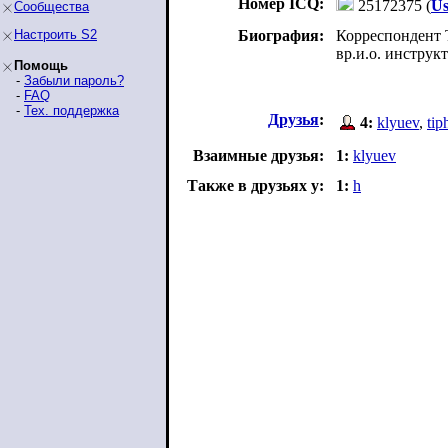
Номер ICQ:
25172375 (
Us
Сообщества
Настроить S2
Биография:
Корреспондент
вр.и.о. инструк
Помощь
-
Забыли пароль?
-
FAQ
-
Тех. поддержка
Друзья
:
4:
klyuev
,
tip
Взаимные друзья:
1:
klyuev
Также в друзьях у:
1:
h