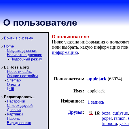
О пользователе
О пользователе
Войти в систему
Ниже указана информация о пользовател
Home
(или выбрать, какую информацию пок
-
Создать дневник
информацию
.
-
Написать в дневник
-
Подробный режим
LJ.Rossia.org
-
Новости сайта
-
Общие настройки
Пользователь:
applejack
(63974)
-
Sitemap
-
Оплата
-
ljr-fif
Имя:
applejack
Редактировать...
Избранное:
-
Настройки
1 запись
-
Список друзей
-
Дневник
Друзья
:
16:
boza
,
curlysue
-
Картинки
poper
,
ramon
,
-
Пароль
-
Вид дневника
tritopora
,
yatsu