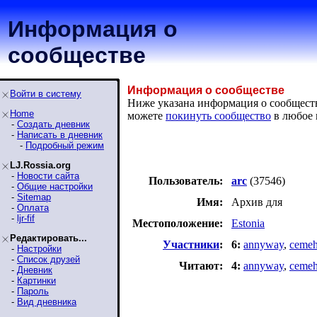
Информация о
сообществе
Информация о сообществе
Войти в систему
Ниже указана информация о сообществ
Home
можете
покинуть сообщество
в любое 
-
Создать дневник
-
Написать в дневник
-
Подробный режим
LJ.Rossia.org
-
Новости сайта
Пользователь:
arc
(37546)
-
Общие настройки
-
Sitemap
Имя:
Архив для
-
Оплата
-
ljr-fif
Местоположение:
Estonia
Редактировать...
Участники
:
6:
annyway
,
ceme
-
Настройки
-
Список друзей
Читают:
4:
annyway
,
ceme
-
Дневник
-
Картинки
-
Пароль
-
Вид дневника