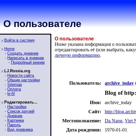
О пользователе
О пользователе
Войти в систему
Ниже указана информация о пользовател
Home
отредактировать её (или выбрать, ка
-
Создать дневник
личную информацию
.
-
Написать в дневник
-
Подробный режим
LJ.Rossia.org
-
Новости сайта
-
Общие настройки
Пользователь:
archive_today
-
Sitemap
-
Оплата
Blog of http
-
ljr-fif
Редактировать...
Имя:
archive_today
-
Настройки
-
Список друзей
Сайт:
http://blog.archi
-
Дневник
-
Картинки
Местоположение:
Da Nang
,
Viet
-
Пароль
-
Вид дневника
Дата рождения:
1970-01-01