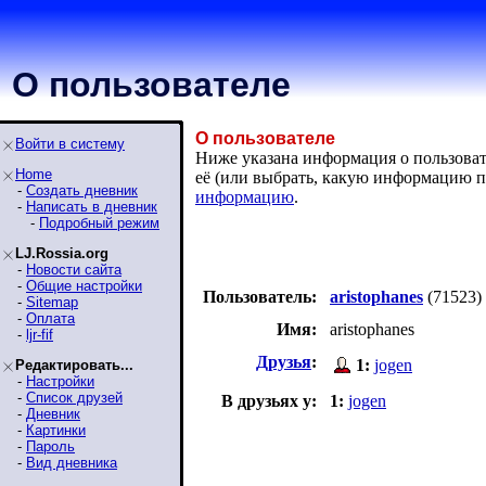
О пользователе
О пользователе
Войти в систему
Ниже указана информация о пользовател
Home
её (или выбрать, какую информацию п
-
Создать дневник
информацию
.
-
Написать в дневник
-
Подробный режим
LJ.Rossia.org
-
Новости сайта
-
Общие настройки
Пользователь:
aristophanes
(71523)
-
Sitemap
-
Оплата
Имя:
aristophanes
-
ljr-fif
Друзья
:
1:
jogen
Редактировать...
-
Настройки
-
Список друзей
В друзьях у:
1:
jogen
-
Дневник
-
Картинки
-
Пароль
-
Вид дневника