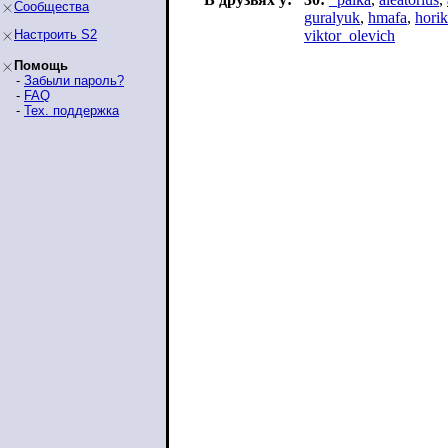
Сообщества
guralyuk
,
hmafa
,
horik
Настроить S2
viktor_olevich
Помощь
-
Забыли пароль?
-
FAQ
-
Тех. поддержка