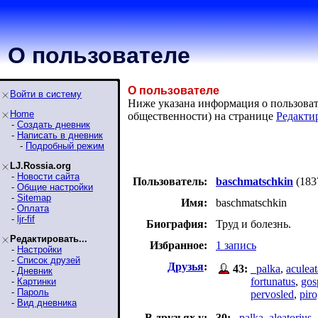
О пользователе
О пользователе
Войти в систему
Ниже указана информация о пользовате
Home
общественности) на странице
Редакти
-
Создать дневник
-
Написать в дневник
-
Подробный режим
LJ.Rossia.org
-
Новости сайта
Пользователь:
baschmatschkin
(183
-
Общие настройки
-
Sitemap
Имя:
baschmatschkin
-
Оплата
-
ljr-fif
Биография:
Труд и болезнь.
Редактировать...
Избранное:
1 запись
-
Настройки
-
Список друзей
Друзья
:
43:
_palka
,
aculeat
-
Дневник
fortunatus
,
gos
-
Картинки
-
Пароль
pervosled
,
pir
-
Вид дневника
В друзьях у:
30:
_palka
,
aleatorius
,