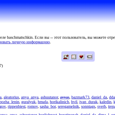
ле baschmatschkin. Если вы -- этот пользователь, вы можете от
ровать личную информацию
.
7)
a
,
aleatorius
,
anya_anya
,
ashuutanor
,
avvas
,
bazmark73
,
daniel_da
,
dda
pozha_lenin
,
guralyuk
,
hmafa
,
horikalinich
,
hvil
,
ivan_durak
,
kaledin
,
ogov
,
rippenbiest
,
romov
,
sasha_bor
,
seregamelnik
,
sonntags
,
sverb
,
trep
anya_anya
,
ashuutanor
,
bezlichnost
,
buratinonah
,
daniel_da
,
dima_l
,
eg