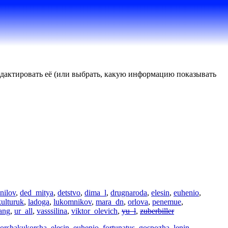
редактировать её (или выбрать, какую информацию показывать
nilov
,
ded_mitya
,
detstvo
,
dima_l
,
drugnaroda
,
elesin
,
euhenio
,
kulturuk
,
ladoga
,
lukomnikov
,
mara_dn
,
orlova
,
penemue
,
ang
,
ur_all
,
vasssilina
,
viktor_olevich
,
yu_l
,
zuberbiller
orshakukorsha
,
elesin
,
euhenio
,
fortunatus
,
gospozha_lenin
,