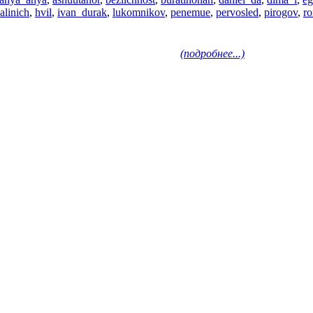
alinich
,
hvil
,
ivan_durak
,
lukomnikov
,
penemue
,
pervosled
,
pirogov
,
r
(подробнее...)