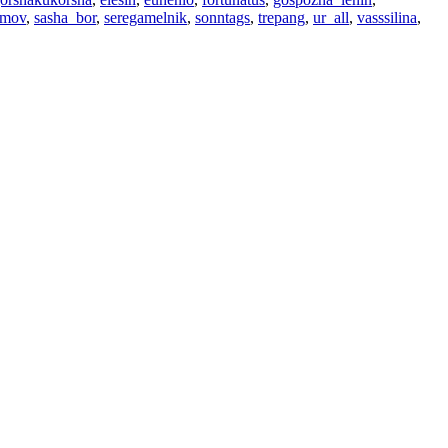
omov
,
sasha_bor
,
seregamelnik
,
sonntags
,
trepang
,
ur_all
,
vasssilina
,