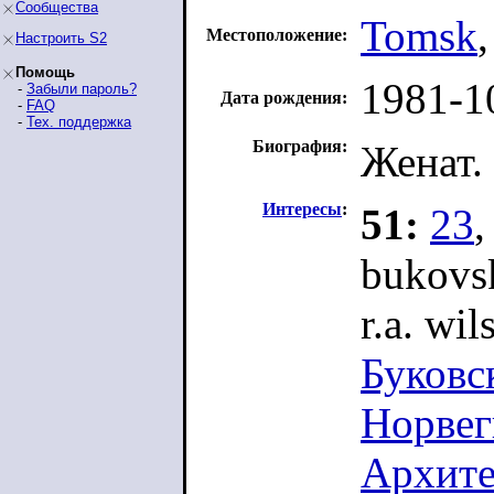
Сообщества
Tomsk
Местоположение:
Настроить S2
Помощь
1981-1
-
Забыли пароль?
Дата рождения:
-
FAQ
-
Тех. поддержка
Биография:
Женат.
Интересы
:
51:
23
,
bukovs
r.a. wi
Буковс
Норвег
Архите