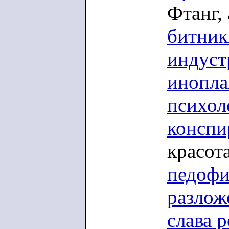
Фтанг,
битник
индуст
инопла
психол
конспи
красот
педофи
разлож
слава 