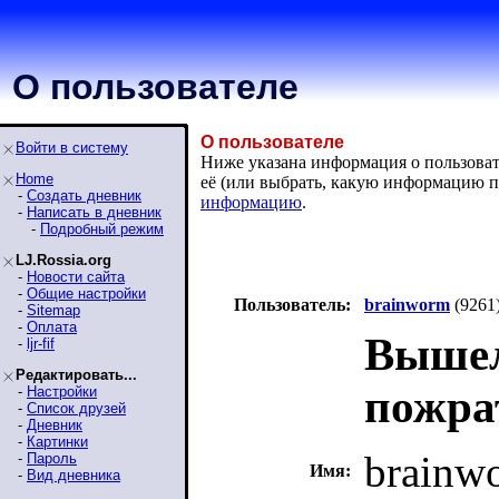
О пользователе
О пользователе
Войти в систему
Ниже указана информация о пользовате
Home
её (или выбрать, какую информацию п
-
Создать дневник
информацию
.
-
Написать в дневник
-
Подробный режим
LJ.Rossia.org
-
Новости сайта
-
Общие настройки
Пользователь:
brainworm
(9261
-
Sitemap
-
Оплата
Вышел
-
ljr-fif
Редактировать...
пожра
-
Настройки
-
Список друзей
-
Дневник
-
Картинки
brainw
-
Пароль
Имя:
-
Вид дневника