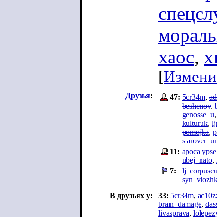
спецс
мораль
хаос
,
х
[
Измени
Друзья
:
47:
5cr34m
,
ad
beshenov
,
genosse_u
kulturuk
,
lj
pomojka
,
p
starover_ur
11:
apocalypse
ubej_nato
,
7:
lj_corpuscu
syn_vlozhk
В друзьях у:
33:
5cr34m
,
ac10z
brain_damage
,
das
livasprava
,
lolepez