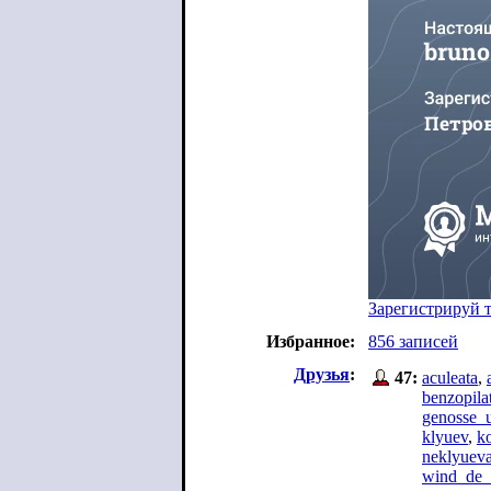
Зарегистрируй 
Избранное:
856 записей
Друзья
:
47:
aculeata
,
benzopila
genosse_
klyuev
,
k
neklyuev
wind_de_