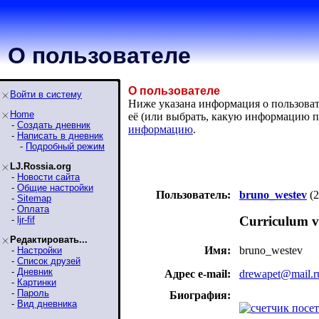
О пользователе
О пользователе
Войти в систему
Ниже указана информация о пользовате
Home
её (или выбрать, какую информацию п
-
Создать дневник
информацию
.
-
Написать в дневник
-
Подробный режим
LJ.Rossia.org
-
Новости сайта
-
Общие настройки
Пользователь:
bruno_westev
(2
-
Sitemap
-
Оплата
Curriculum v
-
ljr-fif
Редактировать...
Имя:
bruno_westev
-
Настройки
-
Список друзей
-
Дневник
Адрес e-mail:
drewapet@mail.r
-
Картинки
-
Пароль
Биография:
-
Вид дневника