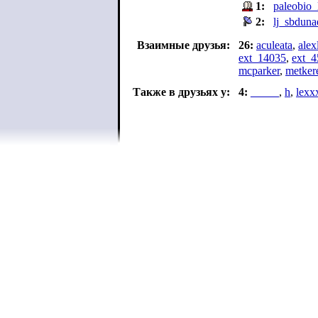
1:
paleobio_l
2:
lj_sbduna
Взаимные друзья:
26:
aculeata
,
alex
ext_14035
,
ext_4
mcparker
,
metker
Также в друзьях у:
4:
_____
,
h
,
lexx