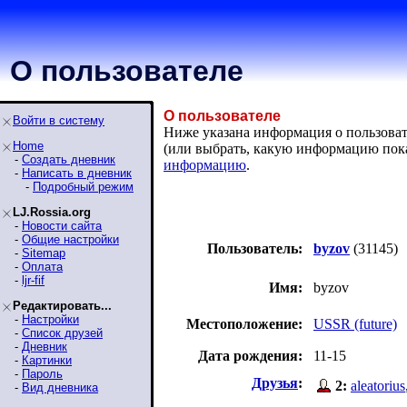
О пользователе
О пользователе
Войти в систему
Ниже указана информация о пользовате
Home
(или выбрать, какую информацию пок
-
Создать дневник
информацию
.
-
Написать в дневник
-
Подробный режим
LJ.Rossia.org
-
Новости сайта
-
Общие настройки
Пользователь:
byzov
(31145)
-
Sitemap
-
Оплата
-
ljr-fif
Имя:
byzov
Редактировать...
-
Настройки
Местоположение:
USSR (future)
-
Список друзей
-
Дневник
Дата рождения:
11-15
-
Картинки
-
Пароль
Друзья
:
2:
aleatorius
-
Вид дневника