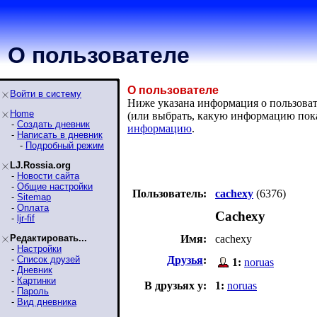
О пользователе
О пользователе
Войти в систему
Ниже указана информация о пользовате
Home
(или выбрать, какую информацию пок
-
Создать дневник
информацию
.
-
Написать в дневник
-
Подробный режим
LJ.Rossia.org
-
Новости сайта
-
Общие настройки
Пользователь:
cachexy
(6376)
-
Sitemap
-
Оплата
Cachexy
-
ljr-fif
Редактировать...
Имя:
cachexy
-
Настройки
-
Список друзей
Друзья
:
1:
noruas
-
Дневник
-
Картинки
В друзьях у:
1:
noruas
-
Пароль
-
Вид дневника