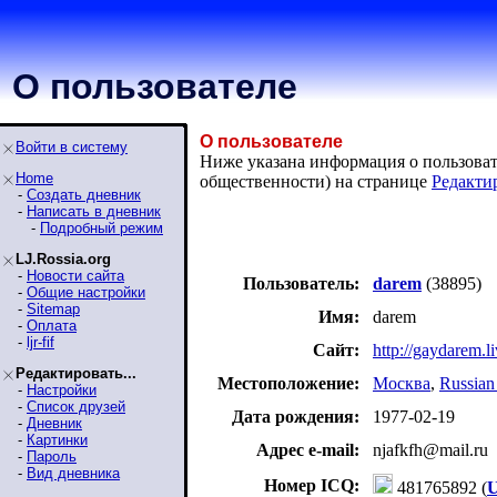
О пользователе
О пользователе
Войти в систему
Ниже указана информация о пользовате
Home
общественности) на странице
Редакти
-
Создать дневник
-
Написать в дневник
-
Подробный режим
LJ.Rossia.org
-
Новости сайта
Пользователь:
darem
(38895)
-
Общие настройки
-
Sitemap
Имя:
darem
-
Оплата
-
ljr-fif
Сайт:
http://gaydarem.l
Редактировать...
Местоположение:
Москва
,
Russian
-
Настройки
-
Список друзей
Дата рождения:
1977-02-19
-
Дневник
-
Картинки
Адрес e-mail:
njafkfh
@
mail.ru
-
Пароль
-
Вид дневника
Номер ICQ:
481765892 (
U