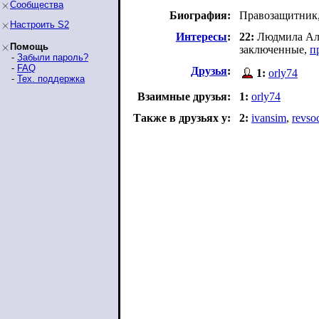
Сообщества
Биография:
Правозащитник
Настроить S2
Интересы
:
22:
Людмила Ал
Помощь
заключенные,
п
-
Забыли пароль?
-
FAQ
Друзья
:
1:
orly74
-
Тех. поддержка
Взаимные друзья:
1:
orly74
Также в друзьях у:
2:
ivansim
,
revsoc