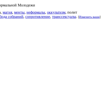
формальной Молодежи
а,
магия
,
менты
,
неформалы
,
оккультизм
, полит
бода собраний
,
сопротивление
,
транссексуалы
.
[
Изменить ваши
]