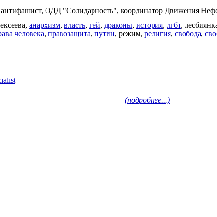
,антифашист, ОДД "Солидарность", координатор Движения Не
ексеева,
анархизм
,
власть
,
гей
,
драконы
,
история
,
лгбт
, лесбиянк
рава человека
,
правозащита
,
путин
, режим,
религия
,
свобода
,
сво
ialist
(подробнее...)