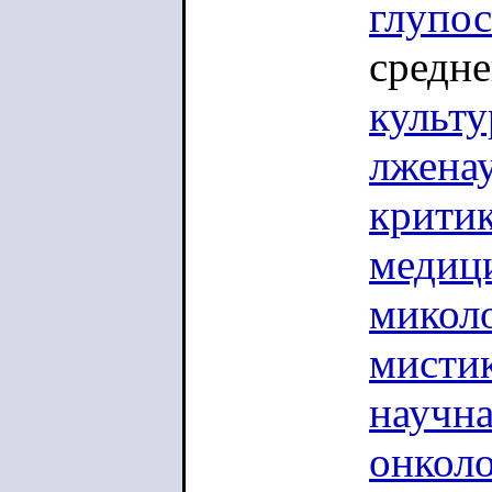
глупо
средне
культу
лжена
крити
медиц
микол
мисти
научна
онкол