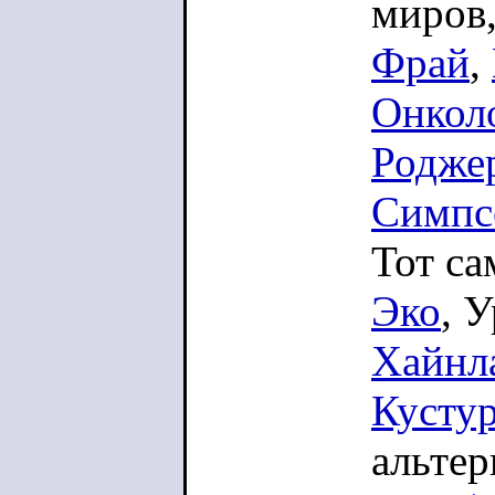
миров,
Фрай
,
Онкол
Родже
Симпс
Тот с
Эко
, 
Хайнл
Кусту
альтер