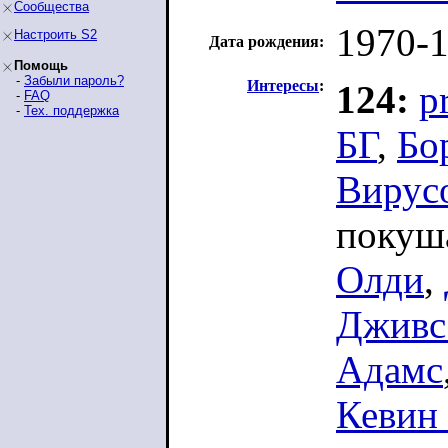
Сообщества
1970-1
Настроить S2
Дата рождения:
Помощь
-
Забыли пароль?
Интересы
:
124:
p
-
FAQ
-
Тех. поддержка
БГ
,
Бо
Вирус
покуш
Олди
,
Дживс
Адамс
Кевин