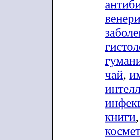
антиб
венери
заболе
гистол
гуман
чай
,
и
интел
инфек
книги
косме