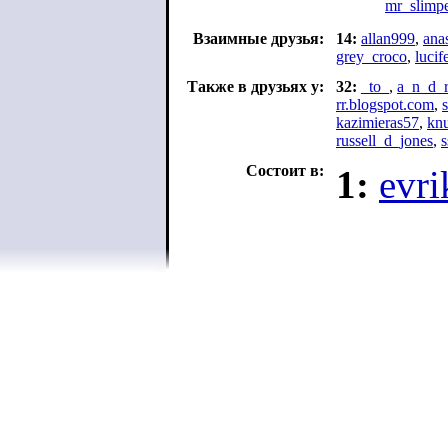
mr_slimpe
Взаимные друзья:
14:
allan999
,
ana
grey_croco
,
lucif
Также в друзьях у:
32:
_to_
,
a_n_d_
rr.blogspot.com
,
kazimieras57
,
kn
russell_d_jones
,
s
Состоит в:
1:
evri