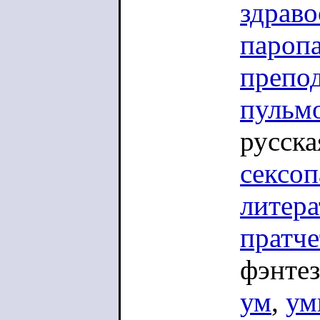
здрав
пароп
препо
пульм
русска
сексоп
литера
пратче
фэнте
ум
,
ум