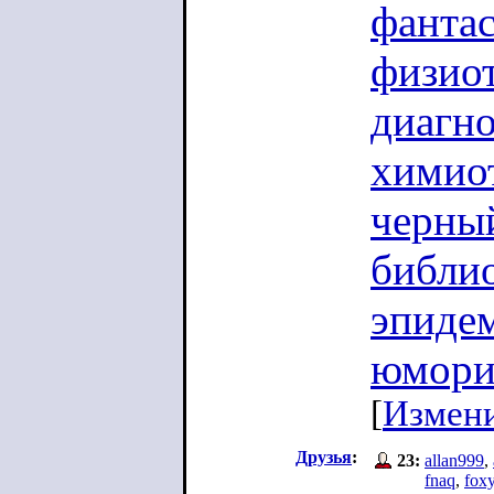
фанта
физио
диагн
химио
черны
библи
эпиде
юмори
[
Измен
Друзья
:
23:
allan999
,
fnaq
,
fox