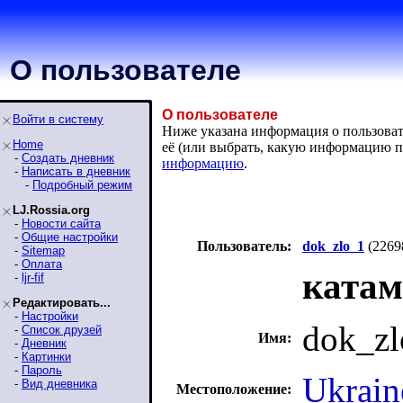
О пользователе
О пользователе
Войти в систему
Ниже указана информация о пользовате
Home
её (или выбрать, какую информацию п
-
Создать дневник
информацию
.
-
Написать в дневник
-
Подробный режим
LJ.Rossia.org
-
Новости сайта
-
Общие настройки
Пользователь:
dok_zlo_1
(2269
-
Sitemap
-
Оплата
катам
-
ljr-fif
Редактировать...
-
Настройки
dok_zl
-
Список друзей
Имя:
-
Дневник
-
Картинки
-
Пароль
Ukrain
-
Вид дневника
Местоположение: