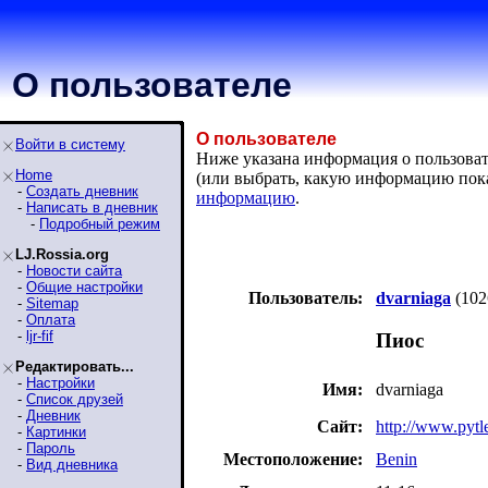
О пользователе
О пользователе
Войти в систему
Ниже указана информация о пользовател
Home
(или выбрать, какую информацию пок
-
Создать дневник
информацию
.
-
Написать в дневник
-
Подробный режим
LJ.Rossia.org
-
Новости сайта
-
Общие настройки
Пользователь:
dvarniaga
(102
-
Sitemap
-
Оплата
-
ljr-fif
Пиос
Редактировать...
-
Настройки
Имя:
dvarniaga
-
Список друзей
-
Дневник
Сайт:
http://www.pytl
-
Картинки
-
Пароль
Местоположение:
Benin
-
Вид дневника