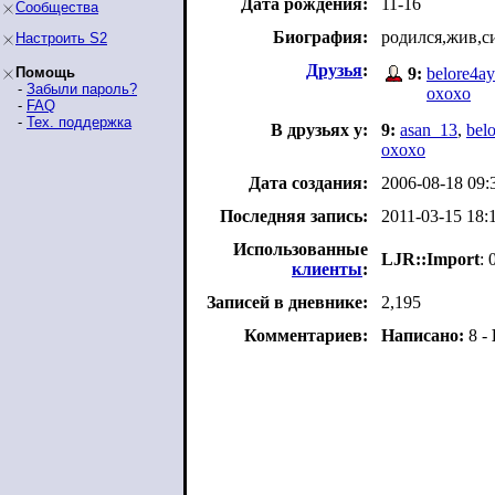
Дата рождения:
11-16
Сообщества
Биография:
родился,жив,с
Настроить S2
Друзья
:
Помощь
9:
belore4ay
-
Забыли пароль?
oxoxo
-
FAQ
-
Тех. поддержка
В друзьях у:
9:
asan_13
,
bel
oxoxo
Дата создания:
2006-08-18 09:
Последняя запись:
2011-03-15 18:
Использованные
LJR::Import
: 
клиенты
:
Записей в дневнике:
2,195
Комментариев:
Написано:
8 -