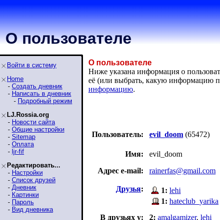
О пользователе
О пользователе
Войти в систему
Ниже указана информация о пользовате
Home
её (или выбрать, какую информацию п
-
Создать дневник
информацию
.
-
Написать в дневник
-
Подробный режим
LJ.Rossia.org
-
Новости сайта
-
Общие настройки
Пользователь:
evil_doom
(65472)
-
Sitemap
-
Оплата
-
ljr-fif
Имя:
evil_doom
Редактировать...
Адрес e-mail:
rainerfas@gmail.com
-
Настройки
-
Список друзей
-
Дневник
Друзья
:
1:
lehi
-
Картинки
1:
hateclub_yarika
-
Пароль
-
Вид дневника
В друзьях у:
2:
amalgamizer
,
lehi