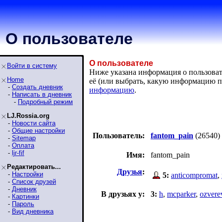
О пользователе
О пользователе
Войти в систему
Ниже указана информация о пользовате
Home
её (или выбрать, какую информацию п
-
Создать дневник
информацию
.
-
Написать в дневник
-
Подробный режим
LJ.Rossia.org
-
Новости сайта
-
Общие настройки
Пользователь:
fantom_pain
(26540)
-
Sitemap
-
Оплата
-
ljr-fif
Имя:
fantom_pain
Редактировать...
Друзья
:
-
Настройки
5:
anticompromat
,
-
Список друзей
-
Дневник
В друзьях у:
3:
h
,
mcparker
,
ozvere
-
Картинки
-
Пароль
-
Вид дневника