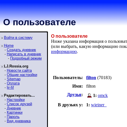
О пользователе
О пользователе
Войти в систему
Ниже указана информация о пользовател
Home
(или выбрать, какую информацию пок
-
Создать дневник
информацию
.
-
Написать в дневник
-
Подробный режим
LJ.Rossia.org
-
Новости сайта
-
Общие настройки
Пользователь:
filton
(70183)
-
Sitemap
-
Оплата
Имя:
filton
-
ljr-fif
Друзья
:
1:
omck
Редактировать...
-
Настройки
-
Список друзей
В друзьях у:
1:
wieiner_
-
Дневник
-
Картинки
-
Пароль
-
Вид дневника