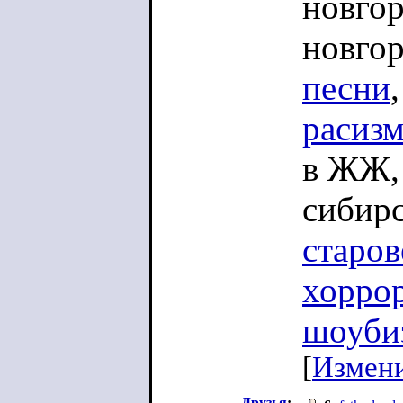
новгор
новгор
песни
расиз
в ЖЖ, 
сибир
старо
хорро
шоуби
[
Измен
Друзья
: