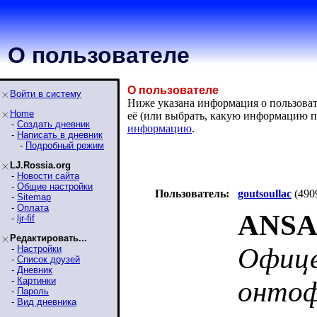
О пользователе
О пользователе
Войти в систему
Ниже указана информация о пользовател
Home
её (или выбрать, какую информацию п
-
Создать дневник
информацию
.
-
Написать в дневник
-
Подробный режим
LJ.Rossia.org
-
Новости сайта
-
Общие настройки
Пользователь:
goutsoullac
(490
-
Sitemap
-
Оплата
ANSA
-
ljr-fif
Редактировать...
Офице
-
Настройки
-
Список друзей
-
Дневник
-
Картинки
онто
-
Пароль
-
Вид дневника