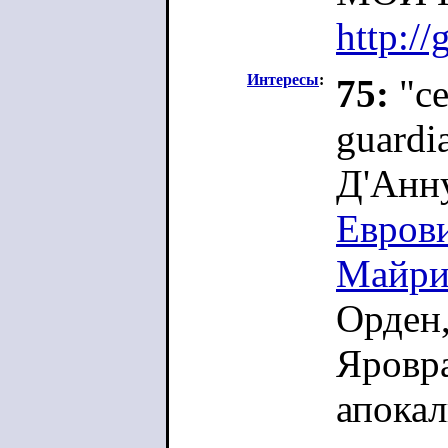
http://
Интересы
:
75:
"се
guardi
Д'Анн
Евров
Майри
Орден,
Яровр
апока