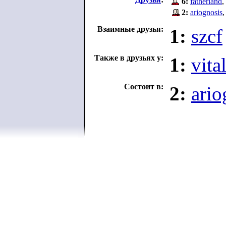
6:
fatherland
,
2:
ariognosis
Взаимные друзья:
1:
szcf
Также в друзьях у:
1:
vita
Состоит в:
2:
ario