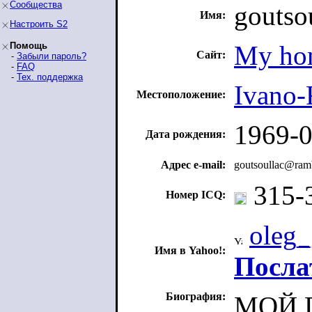
Сообщества
goutso
Имя:
Настроить S2
Помощь
My ho
Сайт:
-
Забыли пароль?
-
FAQ
-
Тех. поддержка
Ivano-
Местоположение:
1969-0
Дата рождения:
Адрес e-mail:
goutsoullac
@
ram
315-3
Номер ICQ:
oleg_
Имя в Yahoo!:
Посла
Биография:
МОЙ 