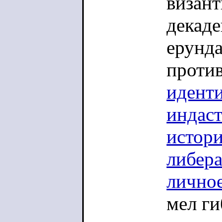
визант
декаде
ерунд
против
идент
индас
истор
либер
лично
мел г