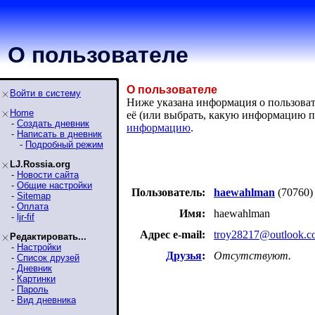
О пользователе
О пользователе
Войти в систему
Ниже указана информация о пользовате
Home
её (или выбрать, какую информацию п
-
Создать дневник
информацию
.
-
Написать в дневник
-
Подробный режим
LJ.Rossia.org
-
Новости сайта
-
Общие настройки
Пользователь:
haewahlman
(70760)
-
Sitemap
-
Оплата
Имя:
haewahlman
-
ljr-fif
Адрес e-mail:
troy28217@outlook.c
Редактировать...
-
Настройки
Друзья
:
Отсутствуют.
-
Список друзей
-
Дневник
-
Картинки
-
Пароль
-
Вид дневника