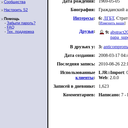
Дата рождения:
1969-05-05
Сообщества
Биография:
Гражданский а
Настроить S2
Интересы
:
6:
ЛГБТ
, Стра
Помощь
-
Забыли пароль?
[
Изменить ваши
]
-
FAQ
Друзья
:
-
Тех. поддержка
9:
abstract2
papa_sup
В друзьях у:
3:
anticomprom
Дата создания:
2008-03-17 04:
Последняя запись:
2010-08-26 22:
Использованные
LJR::Import
: 
клиенты
:
Web
: 2.0.0
Записей в дневнике:
1,623
Комментариев:
Написано:
7 -