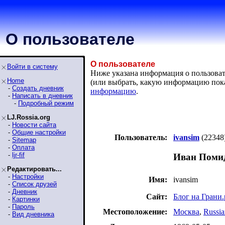
О пользователе
О пользователе
Войти в систему
Ниже указана информация о пользовател
Home
(или выбрать, какую информацию пок
-
Создать дневник
информацию
.
-
Написать в дневник
-
Подробный режим
LJ.Rossia.org
-
Новости сайта
-
Общие настройки
Пользователь:
ivansim
(22348
-
Sitemap
-
Оплата
-
ljr-fif
Иван Поми
Редактировать...
-
Настройки
Имя:
ivansim
-
Список друзей
-
Дневник
Сайт:
Блог на Грани.
-
Картинки
-
Пароль
Местоположение:
Москва
,
Russia
-
Вид дневника