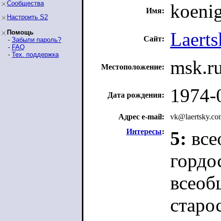
Сообщества
koeni
Имя:
Настроить S2
Помощь
Laert
Сайт:
-
Забыли пароль?
-
FAQ
-
Тех. поддержка
msk.r
Местоположение:
1974-
Дата рождения:
Адрес e-mail:
vk
@
laertsky.c
Интересы
:
5:
все
гордо
всеоб
старо