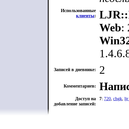
Использованные
LJR::
клиенты
:
Web
:
Win3
1.4.6
2
Записей в дневнике:
Напис
Комментариев:
Доступ на
7
:
720
,
chgk
,
lj
добавление записей: