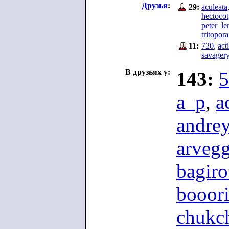
Друзья
:
29:
aculeata
hectocot
peter_l
tritopora
11:
720
,
act
savager
В друзьях у:
143:
5
a_p
,
a
andre
arvegg
bagiro
booori
chukch