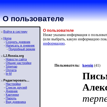
О пользователе
О пользователе
Войти в систему
Ниже указана информация о пользовате
Home
(или выбрать, какую информацию пок
-
Создать дневник
информацию
.
-
Написать в дневник
-
Подробный режим
LJ.Rossia.org
-
Новости сайта
-
Общие настройки
Пользователь:
koenig
(41)
-
Sitemap
-
Оплата
Пись
-
ljr-fif
Редактировать...
Алек
-
Настройки
-
Список друзей
-
Дневник
-
Картинки
терп
-
Пароль
-
Вид дневника