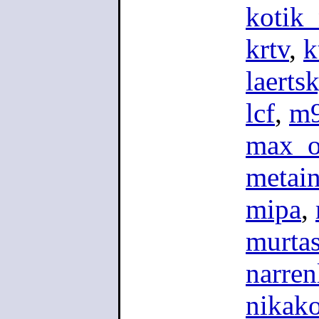
kotik_
krtv
,
k
laerts
lcf
,
m
max_
metai
mipa
,
murta
narren
nikak