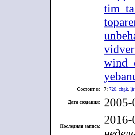
tim_ta
topar
unbeh
vidver
wind_
yeban
Состоит в:
7:
720
,
chgk
,
lj
2005-
Дата создания:
2016-
Последняя запись:
недел