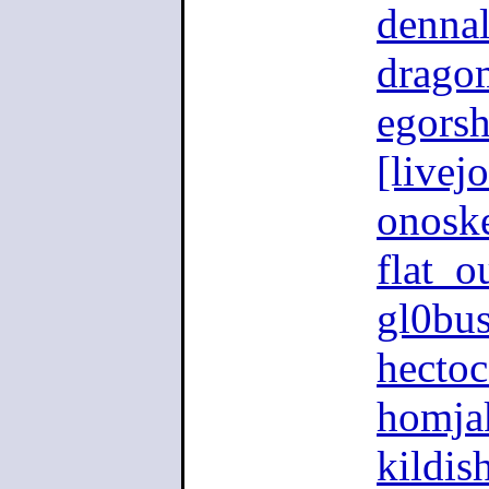
dennal
drago
egors
[livej
onoske
flat_o
gl0bu
hectoc
homja
kildis