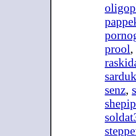
oligo
pappe
porno
prool
raskid
sardu
senz
,
shepip
soldat
stepp