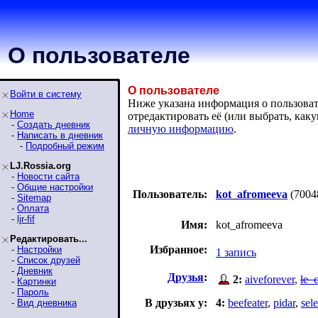
О пользователе
О пользователе
Войти в систему
Ниже указана информация о пользовате
Home
отредактировать её (или выбрать, ка
-
Создать дневник
личную информацию
.
-
Написать в дневник
-
Подробный режим
LJ.Rossia.org
-
Новости сайта
-
Общие настройки
Пользователь:
kot_afromeeva
(7004
-
Sitemap
-
Оплата
-
ljr-fif
Имя:
kot_afromeeva
Редактировать...
Избранное:
-
Настройки
1 запись
-
Список друзей
-
Дневник
Друзья
:
2:
aiveforever
,
le_
-
Картинки
-
Пароль
В друзьях у:
4:
beefeater
,
pidar
,
sel
-
Вид дневника