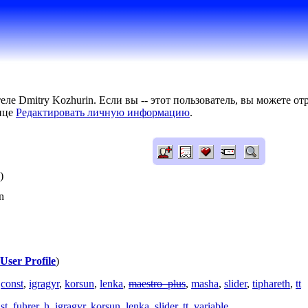
ле Dmitry Kozhurin. Если вы -- этот пользователь, вы можете о
нице
Редактировать личную информацию
.
)
n
User Profile
)
,
const
,
igragyr
,
korsun
,
lenka
,
maestro_plus
,
masha
,
slider
,
tiphareth
,
tt
st
,
fuhrer
,
h
,
igragyr
,
korsun
,
lenka
,
slider
,
tt
,
variable