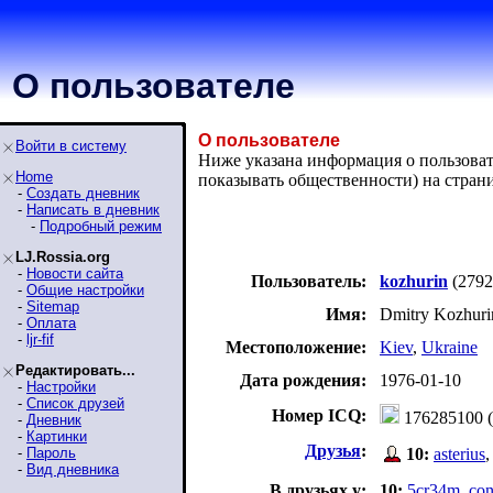
О пользователе
О пользователе
Войти в систему
Ниже указана информация о пользовате
Home
показывать общественности) на стра
-
Создать дневник
-
Написать в дневник
-
Подробный режим
LJ.Rossia.org
-
Новости сайта
Пользователь:
kozhurin
(2792
-
Общие настройки
-
Sitemap
Имя:
Dmitry Kozhuri
-
Оплата
-
ljr-fif
Местоположение:
Kiev
,
Ukraine
Редактировать...
Дата рождения:
1976-01-10
-
Настройки
-
Список друзей
Номер ICQ:
176285100 (
-
Дневник
-
Картинки
Друзья
:
-
Пароль
10:
asterius
-
Вид дневника
В друзьях у:
10:
5cr34m
,
con