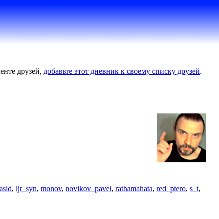
енте друзей,
добавьте этот дневник к своему списку друзей
.
asid
,
ljr_syn
,
monov
,
novikov_pavel
,
rathamahata
,
red_ptero
,
s_t
,