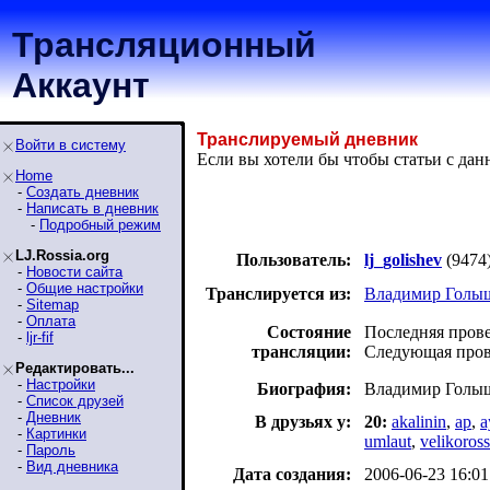
Трансляционный
Аккаунт
Транслируемый дневник
Войти в систему
Если вы хотели бы чтобы статьи с да
Home
-
Создать дневник
-
Написать в дневник
-
Подробный режим
LJ.Rossia.org
Пользователь:
lj_golishev
(9474
-
Новости сайта
-
Общие настройки
Транслируется из:
Владимир Голы
-
Sitemap
-
Оплата
Состояние
Последняя провер
-
ljr-fif
трансляции:
Следующая прове
Редактировать...
-
Настройки
Биография:
Владимир Голыше
-
Список друзей
-
Дневник
В друзьях у:
20:
akalinin
,
ap
,
a
-
Картинки
umlaut
,
velikoross
-
Пароль
-
Вид дневника
Дата создания:
2006-06-23 16:01