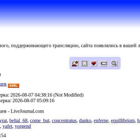
нного, поддерживающего трансляцию, сайта появлялись в вашей л
)
шев
ка: 2026-08-07 04:38:16 (Not Modified)
рка: 2026-08-07 05:09:16
в - LiveJournal.com
yrat
,
belial_68
,
come_but
,
concentratus
,
danko
,
enferne
,
equillibrium
,
h
,
yafet
,
yorgend
:54