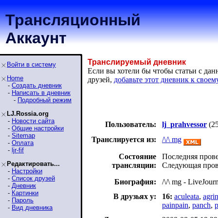
Трансляционный
Аккаунт
Транслируемый дневник
Войти в систему
Если вы хотели бы чтобы статьи с да
Home
друзей,
добавьте этот дневник к своем
-
Создать дневник
-
Написать в дневник
-
Подробный режим
LJ.Rossia.org
-
Новости сайта
Пользователь:
lj_prahvessor
(2
-
Общие настройки
-
Sitemap
Транслируется из:
/\/\ mg
-
Оплата
-
ljr-fif
Состояние
Последняя провер
Редактировать...
трансляции:
Следующая прове
-
Настройки
-
Список друзей
Биография:
/\/\ mg - LiveJour
-
Дневник
-
Картинки
В друзьях у:
16:
aculeata
,
agri
-
Пароль
painpain
,
panch
,
p
-
Вид дневника