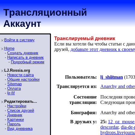
Трансляционный
Аккаунт
Транслируемый дневник
Войти в систему
Если вы хотели бы чтобы статьи с да
Home
друзей,
добавьте этот дневник к своем
-
Создать дневник
-
Написать в дневник
-
Подробный режим
LJ.Rossia.org
-
Новости сайта
Пользователь:
lj_shiitman
(1703
-
Общие настройки
-
Sitemap
Транслируется из:
Anarchy and other
-
Оплата
-
ljr-fif
Состояние
Последняя провер
Редактировать...
трансляции:
Следующая прове
-
Настройки
-
Список друзей
Биография:
Anarchy and other
-
Дневник
-
Картинки
В друзьях у:
25:
12_oz_mouse
-
Пароль
descordar
,
dia-de-
-
Вид дневника
hydrops.livejourn