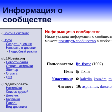
Информация о
сообществе
Информация о сообществе
Войти в систему
Ниже указана информация о сообществе
Home
можете
покинуть сообщество
в любое 
-
Создать дневник
-
Написать в дневник
-
Подробный режим
LJ.Rossia.org
-
Новости сайта
Пользователь:
ljr_fixme
(1002)
-
Общие настройки
-
Sitemap
Имя:
ljr_fixme
-
Оплата
-
ljr-fif
Участники
:
6:
kaledin
,
kouzdra
,
m
Редактировать...
Читают:
10:
aspirantus
,
dasselb
-
Настройки
-
Список друзей
-
Дневник
-
Картинки
-
Пароль
-
Вид дневника