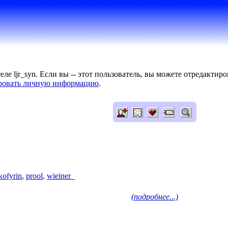
ле ljr_syn. Если вы -- этот пользователь, вы можете отредакти
ровать личную информацию
.
kofyrin
,
prool
,
wieiner_
(подробнее...)