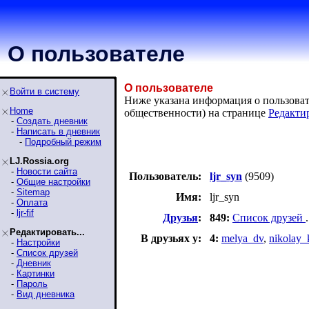
О пользователе
О пользователе
Войти в систему
Ниже указана информация о пользовате
Home
общественности) на странице
Редакти
-
Создать дневник
-
Написать в дневник
-
Подробный режим
LJ.Rossia.org
-
Новости сайта
Пользователь:
ljr_syn
(9509)
-
Общие настройки
-
Sitemap
Имя:
ljr_syn
-
Оплата
-
ljr-fif
Друзья
:
849:
Список друзей
.
Редактировать...
В друзьях у:
4:
melya_dv
,
nikolay_
-
Настройки
-
Список друзей
-
Дневник
-
Картинки
-
Пароль
-
Вид дневника