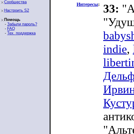
Сообщества
Интересы
:
33:
"А
Настроить S2
"Удуш
Помощь
-
Забыли пароль?
-
FAQ
babys
-
Тех. поддержка
indie
,
liberti
Дель
Ирви
Кусту
антик
"Альт