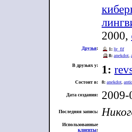
кибер
лингв
2000,
Друзья
:
1:
ljr_fif
8:
anekdot
,
В друзьях у:
1:
revs
Состоит в:
8:
anekdot
,
anti
2009-
Дата создания:
Никог
Последняя запись:
Использованные
клиенты
: