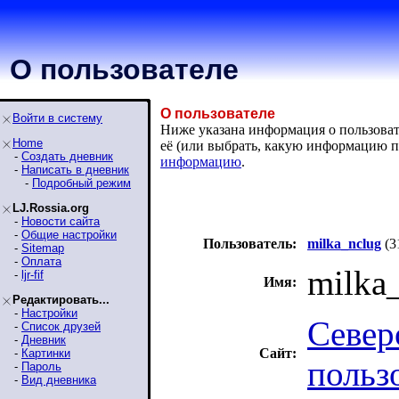
О пользователе
О пользователе
Войти в систему
Ниже указана информация о пользовате
Home
её (или выбрать, какую информацию п
-
Создать дневник
информацию
.
-
Написать в дневник
-
Подробный режим
LJ.Rossia.org
-
Новости сайта
-
Общие настройки
Пользователь:
milka_nclug
(3
-
Sitemap
-
Оплата
milka
-
ljr-fif
Имя:
Редактировать...
-
Настройки
Север
-
Список друзей
-
Дневник
Сайт:
-
Картинки
польз
-
Пароль
-
Вид дневника