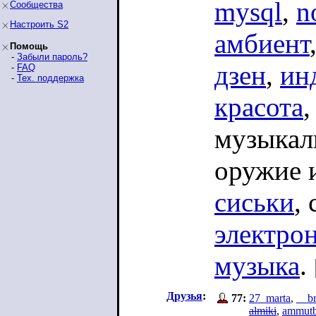
mysql
,
n
Сообщества
Настроить S2
амбиент
Помощь
-
Забыли пароль?
дзен
,
ин
-
FAQ
-
Тех. поддержка
красота
,
музыкал
оружие и
сиськи
,
электро
музыка
.
Друзья
:
77:
27_marta
,
__br
almiki
,
ammutb