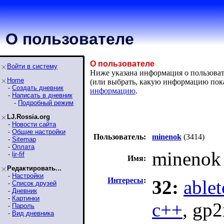
О пользователе
О пользователе
Войти в систему
Ниже указана информация о пользовате
Home
(или выбрать, какую информацию пок
-
Создать дневник
информацию
.
-
Написать в дневник
-
Подробный режим
LJ.Rossia.org
-
Новости сайта
-
Общие настройки
Пользователь:
minenok
(3414)
-
Sitemap
-
Оплата
minenok
-
ljr-fif
Имя:
Редактировать...
-
Настройки
Интересы
:
32:
able
-
Список друзей
-
Дневник
-
Картинки
c++
, gp
-
Пароль
-
Вид дневника