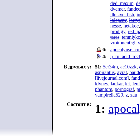
ded_maxim
,
d
dvemer
,
fandee
illusive_fish
,
i
lolepezy
,
lorry
nesse
,
netakoe
prodigy
,
red_p
taras
,
temniyko
vrotmnen0gi
,
y
6:
apocalypse_cul
4:
lj_ru_acid_roc
В друзьях у:
51:
5cr34m
,
ac10zzk
,
aspirantus
,
ayrat
,
baude
[livejournal.com]
,
fand
klyuev
,
lankar
,
lcf
,
len
phantom
,
pornograf
,
p
vampirella529
,
z
,
zau
Состоит в:
1:
apoca