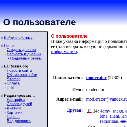
О пользователе
О пользователе
Войти в систему
Ниже указана информация о пользовате
Home
её (или выбрать, какую информацию п
-
Создать дневник
информацию
.
-
Написать в дневник
-
Подробный режим
LJ.Rossia.org
-
Новости сайта
-
Общие настройки
Пользователь:
moderator
(57305)
-
Sitemap
-
Оплата
-
ljr-fif
Имя:
moderator
Редактировать...
Адрес e-mail:
mod.erator@yandex.r
-
Настройки
-
Список друзей
-
Дневник
Друзья
:
14:
4erny_snegg
,
-
Картинки
leha_silent
,
le
-
Пароль
-
Вид дневника
radioritual
,
szk