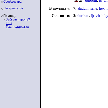
2:
durdom
,
ljr_z
Сообщества
В друзьях у:
7:
aladdin_sane
,
hex_l
Настроить S2
Состоит в:
2:
durdom
,
ljr_zhalob
Помощь
-
Забыли пароль?
-
FAQ
-
Тех. поддержка