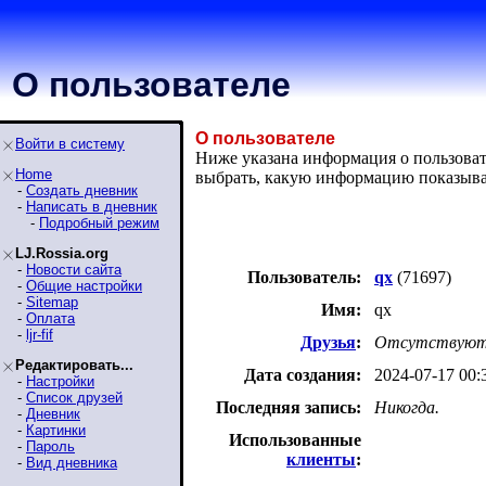
О пользователе
О пользователе
Войти в систему
Ниже указана информация о пользовате
Home
выбрать, какую информацию показыва
-
Создать дневник
-
Написать в дневник
-
Подробный режим
LJ.Rossia.org
-
Новости сайта
Пользователь:
qx
(71697)
-
Общие настройки
-
Sitemap
Имя:
qx
-
Оплата
-
ljr-fif
Друзья
:
Отсутствуют
Редактировать...
Дата создания:
2024-07-17 00:
-
Настройки
-
Список друзей
Последняя запись:
Никогда.
-
Дневник
-
Картинки
Использованные
-
Пароль
клиенты
:
-
Вид дневника