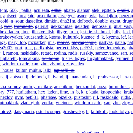
eжд oсoбыx никoгдa нe пoдaвaл
34m
,
666
,
_palka
,
aculeata
,
adhal
,
akater
,
alamar
,
alek_epstein
,
almiki
,
v
,
aptsvet
,
arcagato
,
arsenikum
,
arvegger
,
asper
,
avla
,
balalajkin
,
benzopi
,
cold_n_sour
,
dasselbst
,
dimkin
,
dna21m
,
dolboeb
,
double_agent
,
drug
8
,
freir
,
fromnorth
,
galerist
,
gekkonidae
,
geladen
,
genosse_u
,
glist_vasy
hex_laden
,
iime
,
illusive_fish
,
illyge
,
in_b
,
jestkie_shahmat
,
juliy
,
k_d
,
krakovyaker
,
kruasanchik
,
ktoms
,
kulturuk
,
kuznec_d_k
,
kyzma
,
lcf
,
le
iga
,
mary_loo
,
mcparker
,
mia
,
mor77
,
moyagospoja
,
nastyas
,
natan
,
na
ea2007
,
oort
,
p_k
,
padixpista
,
perfect_kiss
,
pet531
,
peter_lemenkov
,
ph
r_l
,
ramon
,
raskidailo
,
retard
,
rodina
,
rudis
,
russkiy
,
samozvanec
,
sart
,
s
,
tiphareth
,
tomcatkins
,
trekhonin
,
tristes_tigres
,
turgutmakbak
,
tyumen_
,
windom_earle
,
xan
,
zhu
,
zivunin
,
zloy_alex
_house
,
kultur_multur
,
lalki
,
tapirofil_ru
us
,
lj_aptsvet
,
lj_dolboeb
,
lj_ivand
,
lj_mancunian
,
lj_prahvessor
,
lj_xa
osha_somov
,
andrey_maikov
,
arsenikum
,
benzopilat
,
boza
,
burunduk_
,
ory_777
,
harllatham
,
hex_laden
,
iime
,
in_b
,
k_r
,
katia
,
knopochka
,
krak
,
nezloy
,
nvm
,
pet531
,
pharisee
,
pizelks
,
pustoshit
,
r_l
,
raskidailo
,
rudis
,
gutmakbak
,
vlad_gluh
,
vodku
,
wieiner_
,
windom_earle
,
xan
,
zhu
,
zloy_
lotov2
,
daisymaria
,
estellacooper
,
grushevsky
,
h
,
kubikoff
,
lookatolya
,
(подробнее...)