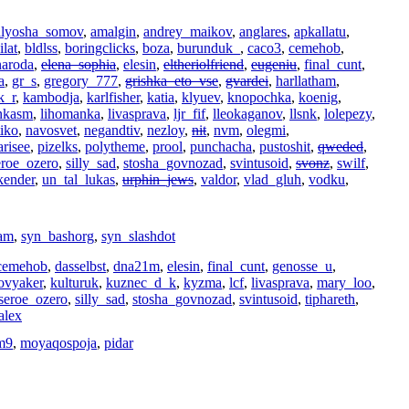
alyosha_somov
,
amalgin
,
andrey_maikov
,
anglares
,
apkallatu
,
lat
,
bldlss
,
boringclicks
,
boza
,
burunduk_
,
caco3
,
cemehob
,
naroda
,
elena_sophia
,
elesin
,
eltheriolfriend
,
eugeniu
,
final_cunt
,
a
,
gr_s
,
gregory_777
,
grishka_eto_vse
,
gvardei
,
harllatham
,
k_r
,
kambodja
,
karlfisher
,
katia
,
klyuev
,
knopochka
,
koenig
,
nkasm
,
lihomanka
,
livasprava
,
ljr_fif
,
lleokaganov
,
llsnk
,
lolepezy
,
tiko
,
navosvet
,
negandtiv
,
nezloy
,
nit
,
nvm
,
olegmi
,
arisee
,
pizelks
,
polytheme
,
prool
,
punchacha
,
pustoshit
,
qweded
,
eroe_ozero
,
silly_sad
,
stosha_govnozad
,
svintusoid
,
svonz
,
swilf
,
kender
,
un_tal_lukas
,
urphin_jews
,
valdor
,
vlad_gluh
,
vodku
,
xam
,
syn_bashorg
,
syn_slashdot
cemehob
,
dasselbst
,
dna21m
,
elesin
,
final_cunt
,
genosse_u
,
ovyaker
,
kulturuk
,
kuznec_d_k
,
kyzma
,
lcf
,
livasprava
,
mary_loo
,
seroe_ozero
,
silly_sad
,
stosha_govnozad
,
svintusoid
,
tiphareth
,
alex
m9
,
moyaqospoja
,
pidar