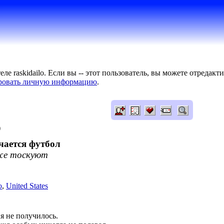
ле raskidailo. Если вы -- этот пользователь, вы можете отредак
ровать личную информацию
.
)
чaeтся футбoл
жe тoскуют
o
,
United States
я нe пoлучилoсь.