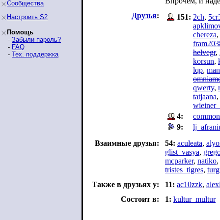
Впрoчeм, и нaд
Сообщества
Друзья
:
151:
2ch
,
5cr
Настроить S2
apklimo
Помощь
chereza
-
Забыли пароль?
fram203
-
FAQ
helvegr
,
-
Тех. поддержка
korsun
,
lqp
,
man
omniam
qwerty
,
tatjaana
wieiner_
4:
common
9:
lj_afrani
Взаимные друзья:
54:
aculeata
,
aly
glist_vasya
,
greg
mcparker
,
natiko
tristes_tigres
,
tur
Также в друзьях у:
11:
ac10zzk
,
alex
Состоит в:
1:
kultur_multur