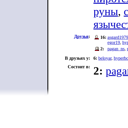
руны
,
язычес
Друзья
:
16:
asgard197
egor19
,
hy
2:
pagan_ns
,
В друзьях у:
6:
beloyar
,
hyperb
Состоит в:
2:
paga