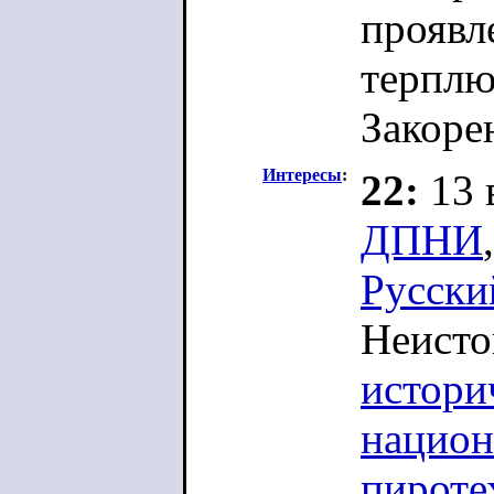
проявл
терплю
Закоре
Интересы
:
22:
13 
ДПНИ
Русск
Неист
истори
национ
пироте