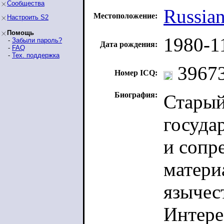
Сообщества
Russian
Местоположение:
Настроить S2
Помощь
1980-1
-
Забыли пароль?
Дата рождения:
-
FAQ
-
Тех. поддержка
39673
Номер ICQ:
Биография:
Старый
госуда
и сопр
матери
язычес
Интере