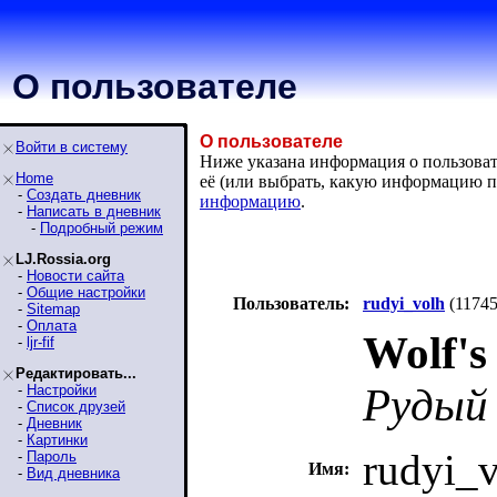
О пользователе
О пользователе
Войти в систему
Ниже указана информация о пользовате
Home
её (или выбрать, какую информацию п
-
Создать дневник
информацию
.
-
Написать в дневник
-
Подробный режим
LJ.Rossia.org
-
Новости сайта
-
Общие настройки
Пользователь:
rudyi_volh
(11745
-
Sitemap
-
Оплата
Wolf's
-
ljr-fif
Редактировать...
Рудый
-
Настройки
-
Список друзей
-
Дневник
-
Картинки
rudyi_
-
Пароль
Имя:
-
Вид дневника