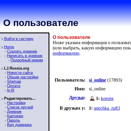
О пользователе
О пользователе
Войти в систему
Ниже указана информация о пользовател
Home
(или выбрать, какую информацию пок
-
Создать дневник
информацию
.
-
Написать в дневник
-
Подробный режим
LJ.Rossia.org
-
Новости сайта
-
Общие настройки
Пользователь:
si_online
(17893)
-
Sitemap
-
Оплата
Имя:
si_online
-
ljr-fif
Друзья
:
1:
koenig
Редактировать...
-
Настройки
-
Список друзей
В друзьях у:
1:
anechka_ru83
-
Дневник
-
Картинки
-
Пароль
-
Вид дневника