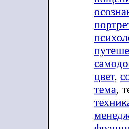
осозна
портре
психол
путеше
самодо
цвет
,
с
тема
, 
техник
менед
францу