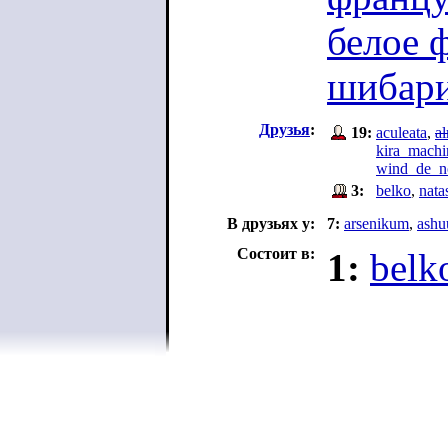
белое 
шибар
Друзья
:
19:
aculeata
,
al
kira_machi
wind_de_n
3:
belko
,
nata
В друзьях у:
7:
arsenikum
,
ashu
Состоит в:
1:
belk