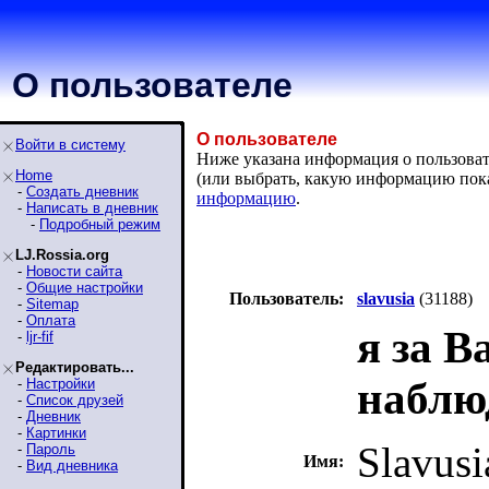
О пользователе
О пользователе
Войти в систему
Ниже указана информация о пользовател
Home
(или выбрать, какую информацию пок
-
Создать дневник
информацию
.
-
Написать в дневник
-
Подробный режим
LJ.Rossia.org
-
Новости сайта
-
Общие настройки
Пользователь:
slavusia
(31188)
-
Sitemap
-
Оплата
я за В
-
ljr-fif
Редактировать...
наблюдаю
-
Настройки
-
Список друзей
-
Дневник
-
Картинки
Slavusi
-
Пароль
Имя:
-
Вид дневника