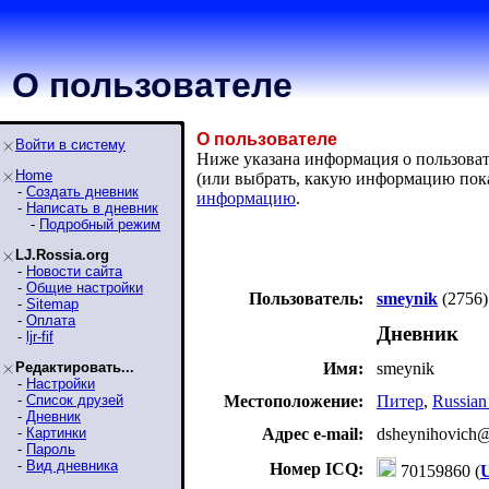
О пользователе
О пользователе
Войти в систему
Ниже указана информация о пользовате
Home
(или выбрать, какую информацию пок
-
Создать дневник
информацию
.
-
Написать в дневник
-
Подробный режим
LJ.Rossia.org
-
Новости сайта
-
Общие настройки
Пользователь:
smeynik
(2756)
-
Sitemap
-
Оплата
Дневник
-
ljr-fif
Редактировать...
Имя:
smeynik
-
Настройки
-
Список друзей
Местоположение:
Питер
,
Russian
-
Дневник
-
Картинки
Адрес e-mail:
dsheynihovich
-
Пароль
-
Вид дневника
Номер ICQ:
70159860 (
U