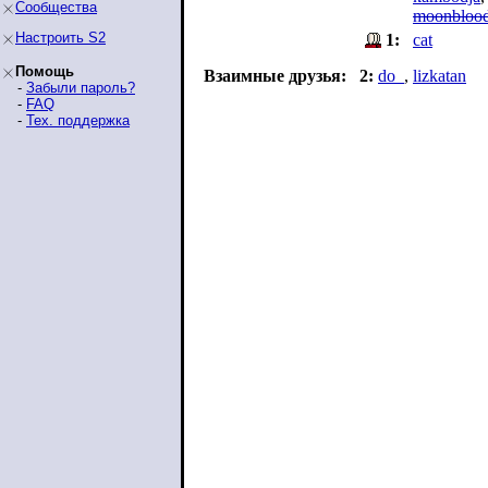
Сообщества
moonbloo
Настроить S2
1:
cat
Помощь
Взаимные друзья:
2:
do_
,
lizkatan
-
Забыли пароль?
-
FAQ
-
Тех. поддержка