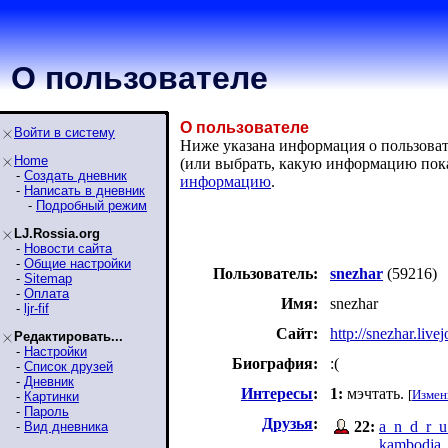
О пользователе
О пользователе
Войти в систему
Ниже указана информация о пользовател
Home
(или выбрать, какую информацию пок
-
Создать дневник
информацию
.
-
Написать в дневник
-
Подробный режим
LJ.Rossia.org
-
Новости сайта
-
Общие настройки
Пользователь:
snezhar
(59216)
-
Sitemap
-
Оплата
Имя:
snezhar
-
ljr-fif
Сайт:
http://snezhar.live
Редактировать...
-
Настройки
Биография:
:(
-
Список друзей
-
Дневник
Интересы
:
1:
мэчтать.
[
Измен
-
Картинки
-
Пароль
Друзья
:
22:
a_n_d_r_u
-
Вид дневника
kambodja