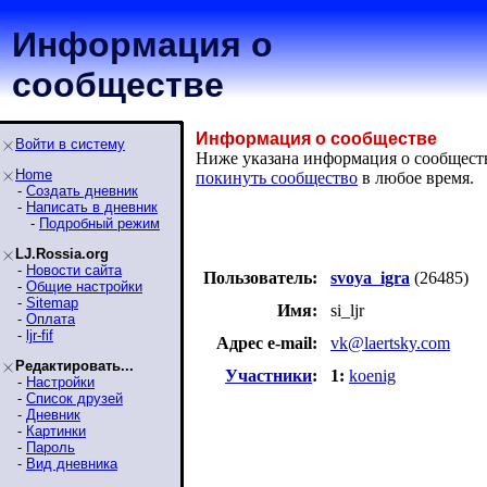
Информация о
сообществе
Информация о сообществе
Войти в систему
Ниже указана информация о сообществе
Home
покинуть сообщество
в любое время.
-
Создать дневник
-
Написать в дневник
-
Подробный режим
LJ.Rossia.org
-
Новости сайта
Пользователь:
svoya_igra
(26485)
-
Общие настройки
-
Sitemap
Имя:
si_ljr
-
Оплата
-
ljr-fif
Адрес e-mail:
vk@laertsky.com
Редактировать...
Участники
:
1:
koenig
-
Настройки
-
Список друзей
-
Дневник
-
Картинки
-
Пароль
-
Вид дневника