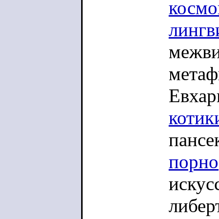
космо
лингв
межви
метаф
Евхар
котик
пансе
порно
искус
либер