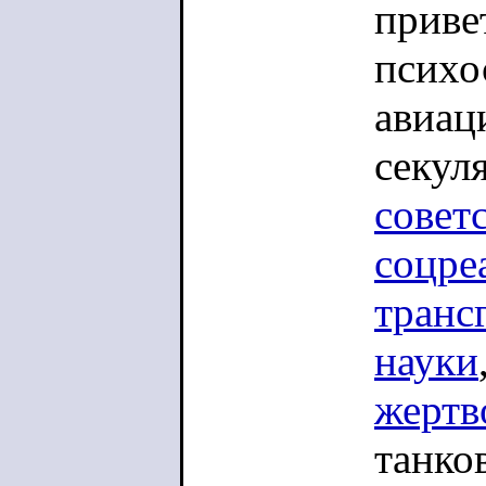
приве
психо
авиац
секул
совет
соцре
транс
науки
жертв
танко