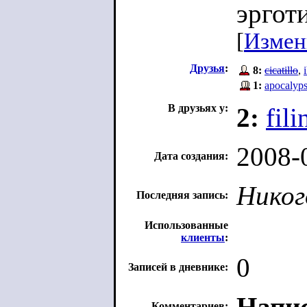
эргот
[
Измен
Друзья
:
8:
cicatillo
,
1:
apocalyps
В друзьях у:
2:
fil
2008-
Дата создания:
Никог
Последняя запись:
Использованные
клиенты
:
0
Записей в дневнике:
Напис
Комментариев: