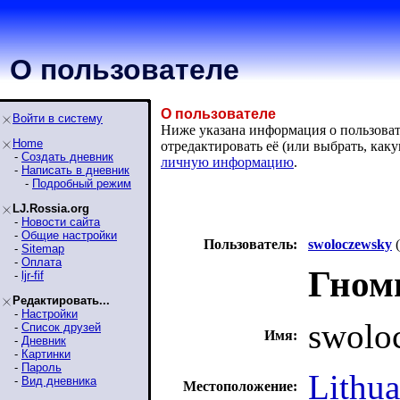
О пользователе
О пользователе
Войти в систему
Ниже указана информация о пользовате
Home
отредактировать её (или выбрать, ка
-
Создать дневник
личную информацию
.
-
Написать в дневник
-
Подробный режим
LJ.Rossia.org
-
Новости сайта
-
Общие настройки
Пользователь:
swoloczewsky
(
-
Sitemap
-
Оплата
Гном
-
ljr-fif
Редактировать...
-
Настройки
swolo
-
Список друзей
Имя:
-
Дневник
-
Картинки
-
Пароль
Lithua
-
Вид дневника
Местоположение: