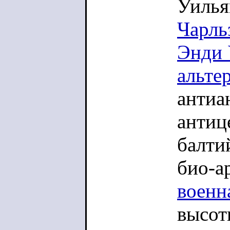
Уилья
Чарль
Энди 
альте
антиа
антиц
балти
био-а
военн
высот