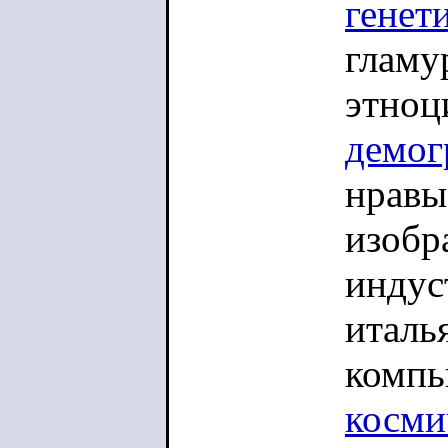
генет
гламу
этноц
демог
нравы
изобр
индус
италь
компь
косми