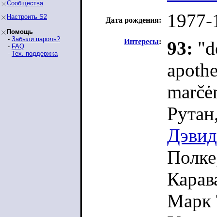
Сообщества
1977-
Настроить S2
Дата рождения:
Помощь
-
Забыли пароль?
Интересы
:
93:
"d
-
FAQ
-
Тех. поддержка
apothe
marčė
Рутан
Дэвид
Полке
Карав
Марк 