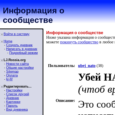
Информация о
сообществе
Информация о сообществе
Войти в систему
Ниже указана информация о сообщест
Home
можете
покинуть сообщество
в любое 
-
Создать дневник
-
Написать в дневник
-
Подробный режим
LJ.Rossia.org
-
Новости сайта
Пользователь:
ubej_nato
(38)
-
Общие настройки
-
Sitemap
Убей Н
-
Оплата
-
ljr-fif
(чтоб в
Редактировать...
-
Настройки
-
Список друзей
-
Дневник
Описание:
Это соо
-
Картинки
-
Пароль
-
Вид дневника