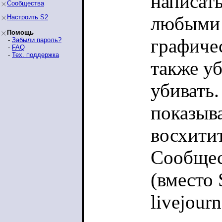
написать
Сообщества
любыми 
Настроить S2
Помощь
графиче
-
Забыли пароль?
-
FAQ
-
Тех. поддержка
также уб
убивать.
показыв
восхити
Сообщес
(вместо 
livejour