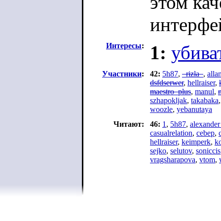
этом кач
интерфей
Интересы
:
1:
убива
Участники
:
42:
5h87
,
_rizla_
,
alla
dsfdserwer
,
hellraiser
,
maestro_plus
,
manul
,
szhapokljak
,
takabaka
woozle
,
yebanutaya
Читают:
46:
1
,
5h87
,
alexander
casualrelation
,
cebep
,
hellraiser
,
keimperk
,
k
sejko
,
selutov
,
soniccis
vragsharapova
,
vtom
,