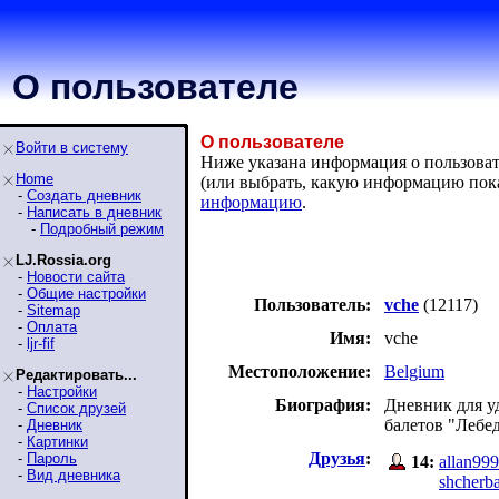
О пользователе
О пользователе
Войти в систему
Ниже указана информация о пользовате
Home
(или выбрать, какую информацию пок
-
Создать дневник
информацию
.
-
Написать в дневник
-
Подробный режим
LJ.Rossia.org
-
Новости сайта
-
Общие настройки
Пользователь:
vche
(12117)
-
Sitemap
-
Оплата
Имя:
vche
-
ljr-fif
Местоположение:
Belgium
Редактировать...
-
Настройки
Биография:
Дневник для у
-
Список друзей
балетов "Лебе
-
Дневник
-
Картинки
Друзья
:
-
Пароль
14:
allan999
-
Вид дневника
shcherb