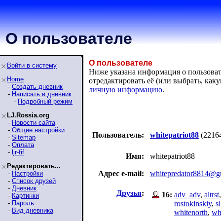
О пользователе
О пользователе
Войти в систему
Ниже указана информация о пользовател
Home
отредактировать её (или выбрать, ка
-
Создать дневник
личную информацию
.
-
Написать в дневник
-
Подробный режим
LJ.Rossia.org
-
Новости сайта
-
Общие настройки
Пользователь:
whitepatriot88
(2216
-
Sitemap
-
Оплата
-
ljr-fif
Имя:
whitepatriot88
Редактировать...
Адрес e-mail:
whitepredator8814@g
-
Настройки
-
Список друзей
-
Дневник
Друзья
:
16:
adv_adv
,
altrst
-
Картинки
-
Пароль
rostokinskiy
,
s
-
Вид дневника
whitenorth
,
wh