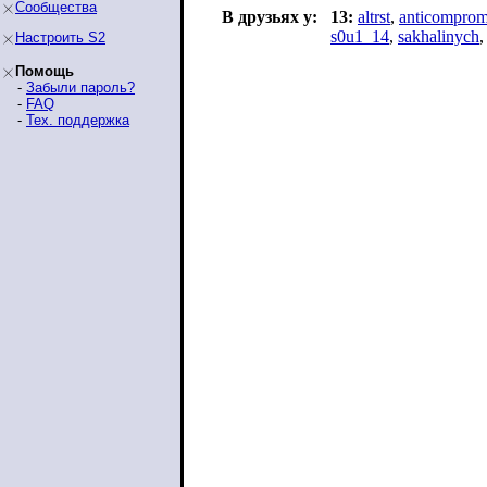
Сообщества
В друзьях у:
13:
altrst
,
anticomprom
s0u1_14
,
sakhalinych
Настроить S2
Помощь
-
Забыли пароль?
-
FAQ
-
Тех. поддержка