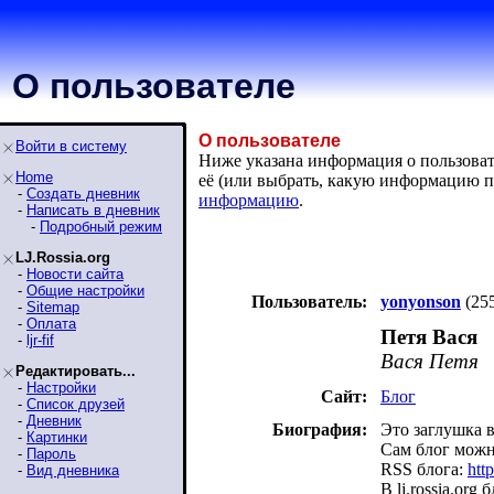
О пользователе
О пользователе
Войти в систему
Ниже указана информация о пользовате
Home
её (или выбрать, какую информацию п
-
Создать дневник
информацию
.
-
Написать в дневник
-
Подробный режим
LJ.Rossia.org
-
Новости сайта
-
Общие настройки
Пользователь:
yonyonson
(25
-
Sitemap
-
Оплата
Петя Вася
-
ljr-fif
Вася Петя
Редактировать...
-
Настройки
Сайт:
Блог
-
Список друзей
-
Дневник
Биография:
Это заглушка 
-
Картинки
Сам блог можн
-
Пароль
RSS блога:
http
-
Вид дневника
В lj.rossia.org