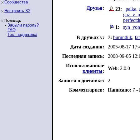
Сообщества
Друзья
:
23:
_palka
,
Настроить S2
gaz_v_p
perfectd
Помощь
-
Забыли пароль?
1:
syn_yon
-
FAQ
-
Тех. поддержка
В друзьях у:
7:
burunduk
,
fa
Дата создания:
2005-08-17 17:
Последняя запись:
2008-09-05 12:
Использованные
Web
: 2.0.0
клиенты
:
Записей в дневнике:
2
Комментариев:
Написано:
7 -