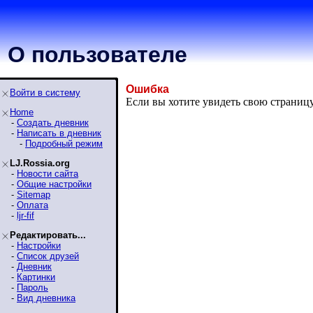
О пользователе
Ошибка
Войти в систему
Если вы хотите увидеть свою страниц
Home
-
Создать дневник
-
Написать в дневник
-
Подробный режим
LJ.Rossia.org
-
Новости сайта
-
Общие настройки
-
Sitemap
-
Оплата
-
ljr-fif
Редактировать...
-
Настройки
-
Список друзей
-
Дневник
-
Картинки
-
Пароль
-
Вид дневника