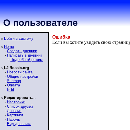
О пользователе
Ошибка
Войти в систему
Если вы хотите увидеть свою страниц
Home
-
Создать дневник
-
Написать в дневник
-
Подробный режим
LJ.Rossia.org
-
Новости сайта
-
Общие настройки
-
Sitemap
-
Оплата
-
ljr-fif
Редактировать...
-
Настройки
-
Список друзей
-
Дневник
-
Картинки
-
Пароль
-
Вид дневника