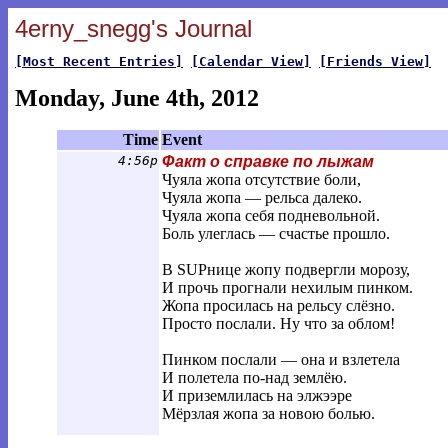
4erny_snegg's Journal
[Most Recent Entries]
[Calendar View]
[Friends View]
Monday, June 4th, 2012
Time
Event
4:56p
Факт о справке по лыжам
Чуяла жопа отсутствие боли,
Чуяла жопа — рельса далеко.
Чуяла жопа себя подневольной.
Боль улеглась — счастье прошло.
В SUPнице жопу подвергли морозу,
И прочь прогнали нехилым пинком.
Жопа просилась на рельсу слёзно.
Просто послали. Ну что за облом!
Пинком послали — она и взлетела
И полетела по-над землёю.
И приземлилась на элжээре
Мёрзлая жопа за новою болью.