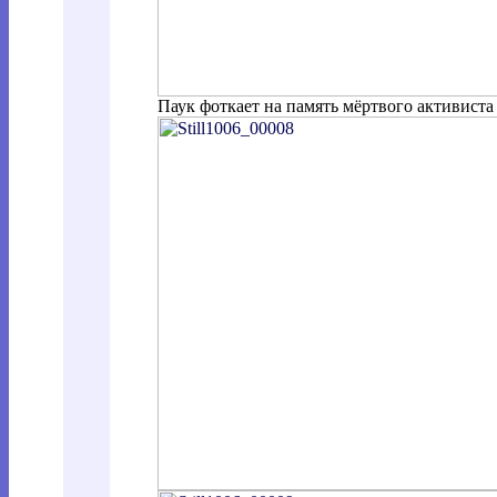
Паук фоткает на память мёртвого активиста