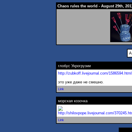
Chaos rules the world - August 29th, 201
A
глобус Укрогрузии
http://zubkoff.livejournal.com/1586
594.html
это уже даже не смешно.
Link
морская козочка
http://shilovpope.livejournal.com/37024
5.ht
Link