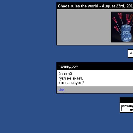
Chaos rules the world - August 23rd, 201
A
палиндром
йогогой.
гугл не знает.
кто нарисует?
Link
[
viewin
[
g