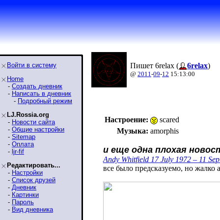
Войти в систему
Пишет 6relax (
6relax
)
@
2011
-
09
-
12
15:13:00
Home
-
Создать дневник
-
Написать в дневник
-
Подробный режим
LJ.Rossia.org
Настроение:
scared
-
Новости сайта
-
Общие настройки
Музыка:
amorphis
-
Sitemap
-
Оплата
и еще одна плохая новость
-
ljr-fif
Andy Whitfield 17 July 1972 – 11 Se
Редактировать...
все было предсказуемо, но жалко 
-
Настройки
-
Список друзей
-
Дневник
-
Картинки
-
Пароль
-
Вид дневника